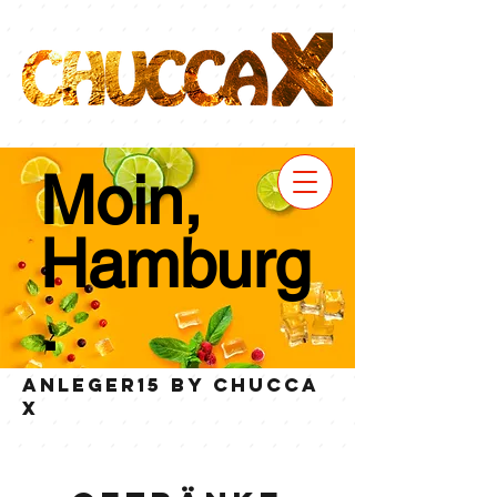
Moin,
Hamburg
.
ANLEGER15 by CHUCCA
X