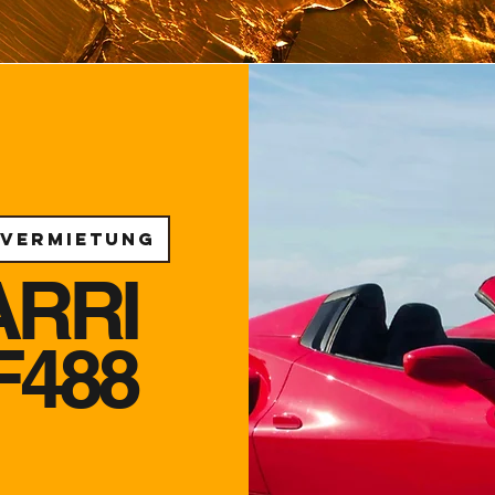
svermietung
ARRI
F488