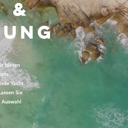
- &
tung
r bieten
orts
ende Yacht
Lassen Sie
n Auswahl