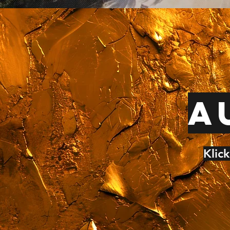
A
Klic