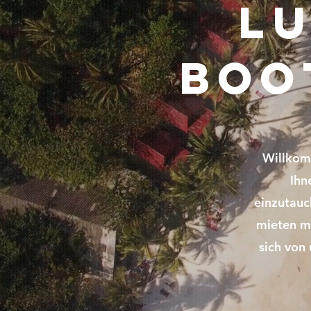
Lu
Boo
Willkom
Ihn
einzutauc
mieten mö
sich von