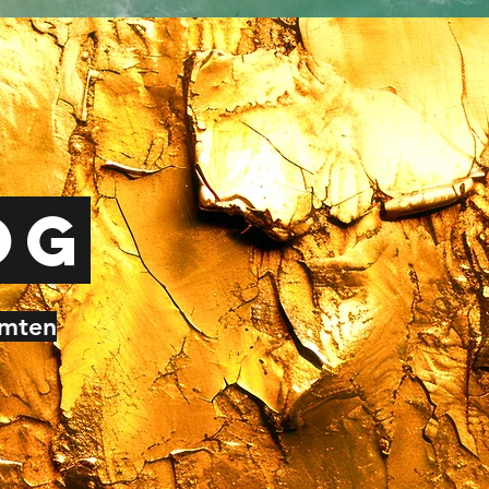
og
amten