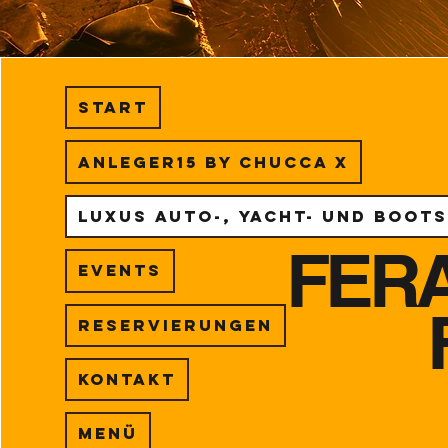
Start
Anleger15 by Chucca X
Luxus Auto-, Yacht- und Boot
FER
Events
Reservierungen
Kontakt
Menü