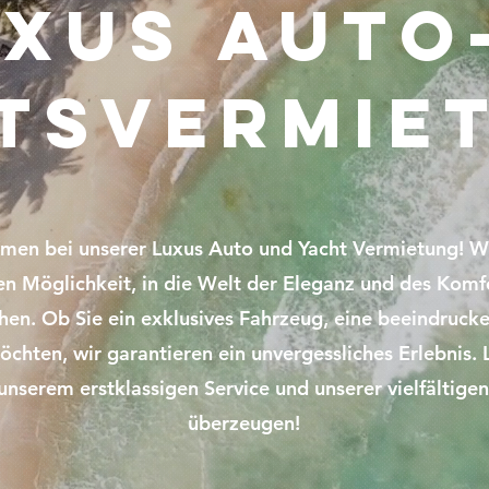
xus Auto
tsvermie
men bei unserer Luxus Auto und Yacht Vermietung! Wi
en Möglichkeit, in die Welt der Eleganz und des Komf
hen. Ob Sie ein exklusives Fahrzeug, eine beeindruck
chten, wir garantieren ein unvergessliches Erlebnis. 
 unserem erstklassigen Service und unserer vielfältige
überzeugen!